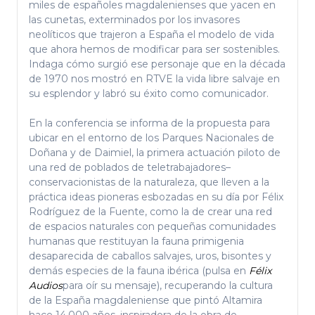
miles de españoles magdalenienses que yacen en
las cunetas, exterminados por los invasores
neolíticos que trajeron a España el modelo de vida
que ahora hemos de modificar para ser sostenibles.
Indaga cómo surgió ese personaje que en la década
de 1970 nos mostró en RTVE la vida libre salvaje en
su esplendor y labró su éxito como comunicador.
En la conferencia se informa de la propuesta para
ubicar en el entorno de los Parques Nacionales de
Doñana y de Daimiel, la primera actuación piloto de
una red de poblados de teletrabajadores–
conservacionistas de la naturaleza, que lleven a la
práctica ideas pioneras esbozadas en su día por Félix
Rodríguez de la Fuente, como la de crear una red
de espacios naturales con pequeñas comunidades
humanas que restituyan la fauna primigenia
desaparecida de caballos salvajes, uros, bisontes y
demás especies de la fauna ibérica (pulsa en
Félix
Audios
para oír su mensaje), recuperando la cultura
de la España magdaleniense que pintó Altamira
hace 14.000 años, inspiradora de la obra de