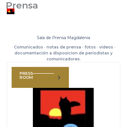
Prensa
Ir
al
MAGDALENIA
contenido
Sala de Prensa Magdalenia
·
Comunicados · notas de prensa · fotos · videos ·
documentación a disposicion de periodistas y
comunicadores.
PRESS—————-
ROOM