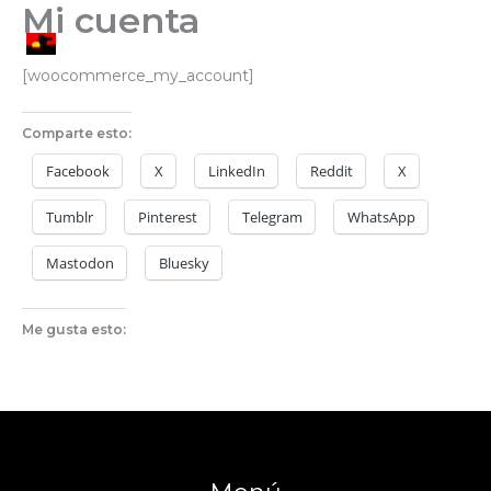
Mi cuenta
Ir
al
MAGDALENIA
contenido
[woocommerce_my_account]
Comparte esto:
Facebook
X
LinkedIn
Reddit
X
Tumblr
Pinterest
Telegram
WhatsApp
Mastodon
Bluesky
Me gusta esto: